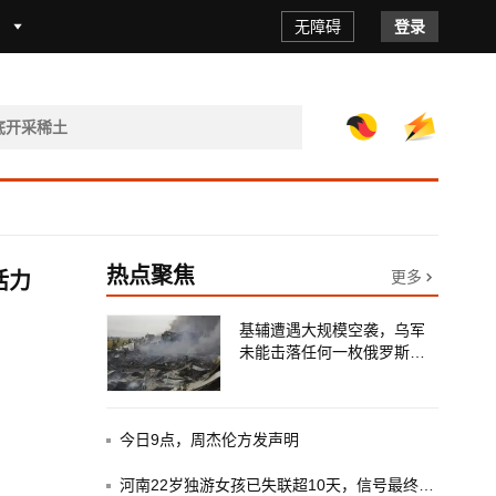
无障碍
登录
热点聚焦
更多
活力
基辅遭遇大规模空袭，乌军
未能击落任何一枚俄罗斯导
弹
今日9点，周杰伦方发声明
学习新语·铸魂强党｜持之以恒推进全
河南22岁独游女孩已失联超10天，信号最终消失在南太行“女儿梯”