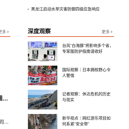
面从严治党
黑龙江启动水旱灾害防御四级应急响应
深度观察
更多
更多
台风“白海豚”将影响多个省，
专家版防护指南请收好
国际观察｜日本拥核野心令
人警惕
记者观察：休达危机的历史
协议接近达成，伊朗披露海峡新航道通行细节，美方再提“倒计时”
与现实
新华视点｜网红游乐项目如
泰国机场最新回应：拒绝22名中国乘客登机决定由航司作出，乘客能否获退款、赔偿或其他补救措施，需联系航司
何系紧“安全带”