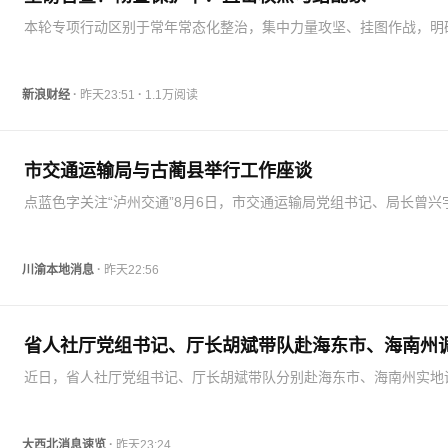
本轮专项行动区别于常年常态化整治，集中力量攻坚、挂图作战，明
深挖政法干警、公职人员保护伞摆在核心位置，坚持扫黑、反腐、治
体推进，纪法协同全线发力，对黑恶背后的关系网、保护伞零容忍、
区。从11.59…
·
·
新浪财经
昨天23:51
1.1万阅读
市交通运输局与古蔺县举行工作座谈
点蓝色字关注“泸州交通”8月6日，市交通运输局党组书记、局长曾兴
前往古蔺县，与古蔺县委常委、常务副县长赵光勇一行举行工作座谈
方一致表示，将深入学习贯彻习近平总书记关于交通强国的重要论述
真贯彻落实…
·
川渝本地消息
昨天22:56
省人社厅党组书记、厅长胡斌带队赴海东市、海南州
近日，省人社厅党组书记、厅长胡斌带队分别赴海东市、海南州实地
就业帮扶、治理欠薪等工作。调研组一行先后前往乐都区供水管网改
目、易地搬迁安置区零工驿站及帮扶车间，共和县龙洋知鲜股份有限
司、克才村以工代赈…
·
大西北消息速览
昨天23:24