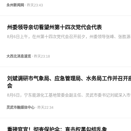
查整治，全面提升…
·
永州新闻网
昨天23:43
州委领导亲切看望州第十四次党代会代表
8月6日上午，在州第十四次党代会召开前夕，州委领导张峰、张胜源
吉昇等分别前往州第十四次党代会各代表团，亲切看望与会代表，并
大家珍惜荣誉，以高度的政治责任感和历史使命感，认真履职尽责，
建言献策，充分…
·
大西北消息速览
昨天23:18
刘斌调研市气象局、应急管理局、水务局工作并召开
会
8月6日，宁东能源化工基地管委会副主任、灵武市委书记刘斌深入市
局、应急管理局、水务局调研工作并主持召开座谈会，强调要深入学
彻习近平总书记关于防汛救灾和安全生产工作的重要指示精神和考察
·
灵武市融媒体中心
昨天22:34
重要讲话精神，…
重磅官宣！彻查保护伞：直击权黑勾结乱象