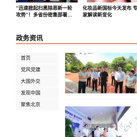
“迅速掀起扫黑除恶新一轮
化妆品新国标今天发布 
攻势”！多省份密集部署，
家解读新变化
公布举报方式
政务资讯
首页
党风党建
大国外交
发现中国
聚焦北京