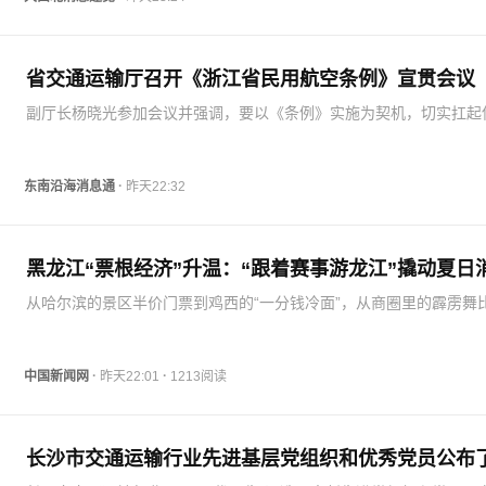
省交通运输厅召开《浙江省民用航空条例》宣贯会议
副厅长杨晓光参加会议并强调，要以《条例》实施为契机，切实扛起
担当，强化协同联动，共同推动浙江民用航空事业高质量发展，为高
建设民航强省、打造低空经济发展高地贡献更大力量。做好学习和宣
确保《条例》有效…
·
东南沿海消息通
昨天22:32
黑龙江“票根经济”升温：“跟着赛事游龙江”撬动夏日
从哈尔滨的景区半价门票到鸡西的“一分钱冷面”，从商圈里的霹雳舞
夜市中的体育嘉年华，黑龙江正通过“赛事+”深度融合，让“跟着赛事
江”变为拉动经济的强劲引擎。在8月6日黑龙江省政府新闻办举行的
布会…
·
·
中国新闻网
昨天22:01
1213阅读
长沙市交通运输行业先进基层党组织和优秀党员公布