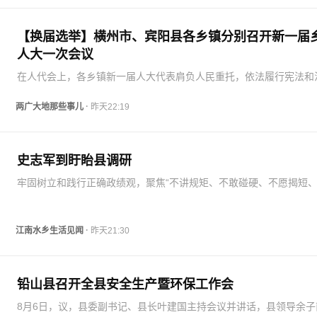
【换届选举】横州市、宾阳县各乡镇分别召开新一届
人大一次会议
在人代会上，各乡镇新一届人大代表肩负人民重托，依法履行宪法和
赋予的职责，认真听取和审议了本乡镇人民政府工作报告和人大主席
作报告，表决通过了各项决议、决定，明确了今后五年各乡镇发展方
·
两广大地那些事儿
昨天22:19
主要工作；依法选…
史志军到盱眙县调研
牢固树立和践行正确政绩观，聚焦“不讲规矩、不敢碰硬、不愿揭短
实效”等现象,动真碰硬抓实整改，不断提升运用法治思维和法治方式
革、推动发展、化解矛盾、维护稳定、应对风险的能力，坚持以法治
基层治理根…
·
江南水乡生活见闻
昨天21:30
铅山县召开全县安全生产暨环保工作会
8月6日，议，县委副书记、县长叶建国主持会议并讲话，县领导余子