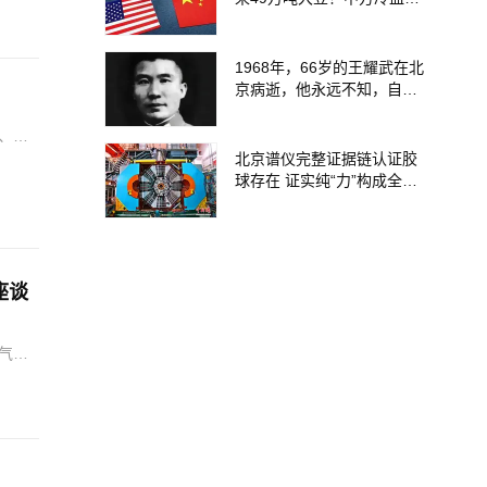
底砸晕美国农场主，这场闹
剧究竟卡住了谁的命门
1968年，66岁的王耀武在北
京病逝，他永远不知，自家
女儿有多厉害
、司
勉励
北京谱仪完整证据链认证胶
积极
球存在 证实纯“力”构成全新
物质形态
座谈
气象
习贯
宁夏