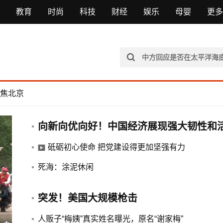
教育
时尚
科技
财经
娱乐
母婴
更多
焦北京
向新向优向好！中国经济展现强大韧性和
砥砺初心使命 把党建设得更加坚强有力
死海：涂泥休闲
突发！美国大规模枪击
韩国“超高龄社会”切面：40℃国家灾
人贩子“梅姨”真实姓名曝光，原名“谢家梅”