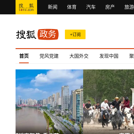
新闻
体育
汽车
房产
旅游
政务
+订阅
首页
党风党建
大国外交
发现中国
聚