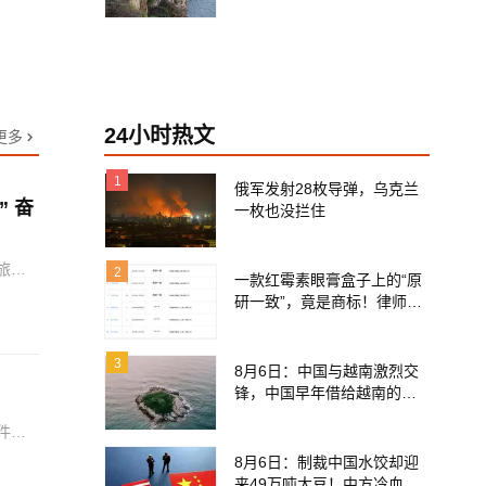
24小时热文
更多
1
俄军发射28枚导弹，乌克兰
 奋
一枚也没拦住
旅融
2
一款红霉素眼膏盒子上的“原
深推
研一致”，竟是商标！律师：
工程”
极易误导消费者；网友：药
企不应打擦边球
3
8月6日：中国与越南激烈交
锋，中国早年借给越南的白
龙尾岛，还要得回来了么？
件，
平，
8月6日：制裁中国水饺却迎
患排
来49万吨大豆！中方冷血抄