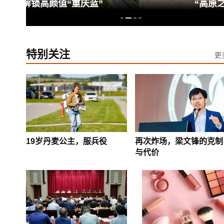
“高原之舟”上演别样竞速
特别关注
更
19岁丹麦公主，服兵役
再次炸场，梁文锋的克制
与代价