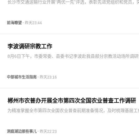
长沙市交通运输行业开展“两优一先”评选，表彰先进党组织和党员，
建引领民生保供，刘漫莺等优秀党员获表彰。
·
前海瞭望
昨天23:44
李波调研宗教工作
8月6日下午，市委常委、县委书记李波赴我县部分宗教活动场所调研
工作。县委常委、组织部部长、统战部部长李志军参加调研。李波一
后前往大圣寺、怀远县统战文化园、县三自会办公点等地，实地调研
场所规范化管理…
·
中部城市生活指南
昨天23:16
郴州市农普办开展全市第四次全国农业普查工作调研
为精准掌握全市第四次全国农业普查前期准备情况，及时梳理基层工
点堵点，近期，郴州市第四次全国农业普查领导小组办公室组织开展
普”调研工作。本次共组建4个调研组，由市统计局、市农业农村局、
统计局郴州调…
·
洞庭湖边那些事儿
昨天22:23