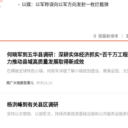
以媒：以军称误向以军方向发射一枚拦截弹
专
按最新排序
何晓军到五华县调研：深耕实体经济抓实“百千万工程”
力推动县域高质量发展取得新成效
在横陂足球特色小镇，何晓军详细了解小镇规划建设、赛事运营、文
合发展成效，到训练基地实地了解职业足球青训梯队建设情况。要纵
进“百千万工程”，充分用好建筑业央企等企业“公益+微利”助力“百千万
·
两广大地那些事儿
昨天23:23
模式，…
杨洪峰到有关县区调研
坚持以文塑旅、以旅彰文，持续改善旅游基础设施和公共服务设施条
以游客个性化需求为牵引，丰富优质文旅产品供给，不断提升服务水
推动文旅产业高质量发展。落细落实安全生产主体责任，加强风险隐